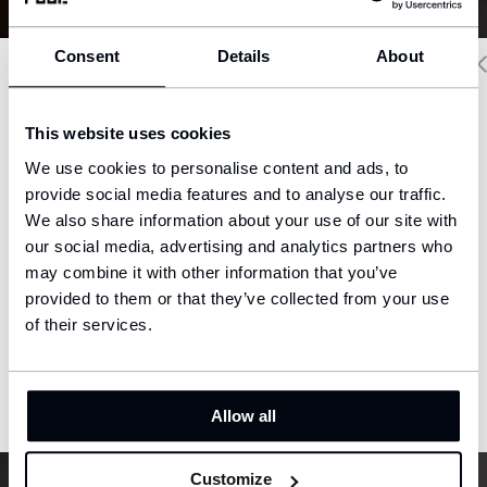
Consent
Details
About
Delivery country and language
This website uses cookies
We have a language version of the website that better matches
We use cookies to personalise content and ads, to
your location.
provide social media features and to analyse our traffic.
We also share information about your use of our site with
Ship to
our social media, advertising and analytics partners who
United States (USD)
may combine it with other information that you’ve
provided to them or that they’ve collected from your use
Language
English
of their services.
CONFIRM
Allow all
Customize