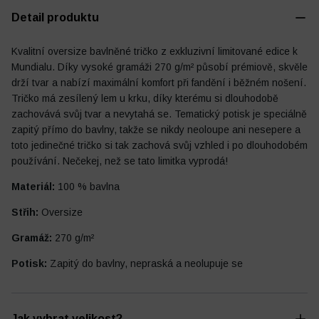
Detail produktu
Kvalitní oversize bavlněné tričko z exkluzivní limitované edice k
Mundialu. Díky vysoké gramáži 270 g/m² působí prémiově, skvěle
Fotbalový deník
Ostatní
drží tvar a nabízí maximální komfort při fandění i běžném nošení.
Tričko má zesílený lem u krku, díky kterému si dlouhodobě
zachovává svůj tvar a nevytahá se. Tematický potisk je speciálně
zapitý přímo do bavlny, takže se nikdy neoloupe ani nesepere a
toto jedinečné tričko si tak zachová svůj vzhled i po dlouhodobém
používání. Nečekej, než se tato limitka vyprodá!
Materiál:
100 % bavlna
Střih:
Oversize
Gramáž:
270 g/m²
Potisk:
Zapitý do bavlny, nepraská a neolupuje se
Jak vybrat velikost?