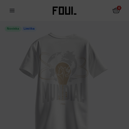
0
Novinka
Limitka
Fotbalové chrániče
Ponožky