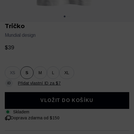
Tričko
Mundial design
$39
XS
S
M
L
XL
Oblečení
Trénink a regenerace
Přidat vlastní ID za $7
VLOŽIT DO KOŠÍKU
Skladem
Doprava zdarma od $150