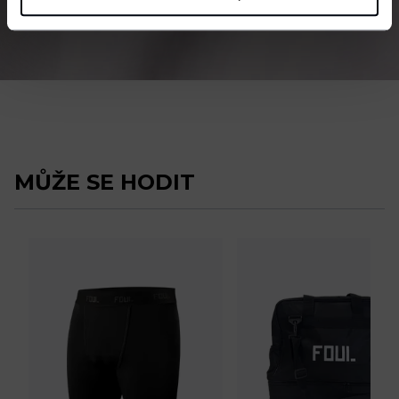
MŮŽE SE HODIT