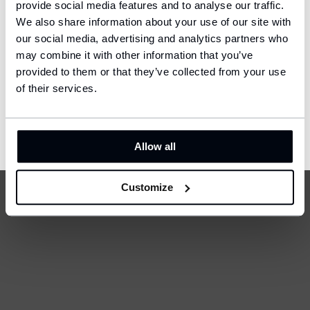
provide social media features and to analyse our traffic.
We also share information about your use of our site with
Ship to
our social media, advertising and analytics partners who
United States (USD)
may combine it with other information that you’ve
provided to them or that they’ve collected from your use
Language
English
of their services.
Chaussettes de football
Sac à dos
CONFIRM
$32
$9
Allow all
Customize