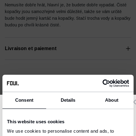
Nemusíte dobře hrát, hlavní je, že budete dobře vypadat. Čisté
kopačky jsou samozřejmě velmi důležité, takže se vám určitě
bude hodit jemný kartáč na kopačky. Stačí trocha vody a kopačky
budou po chvíli krásně čisté.
Journal de football
Autres
Livraison et paiement
CELA PEUT S'AVÉRER UTILE
Consent
Details
About
Delivery country and language
ID
This website uses cookies
We have a language version of the website that better matches
We use cookies to personalise content and ads, to
your location.