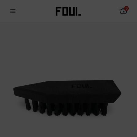
0
Les protections pour le
Chaussettes
football
antidérapantes