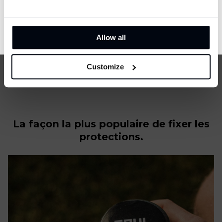
CONFIRM
Allow all
Customize
La façon la plus populaire de fixer les
protections.