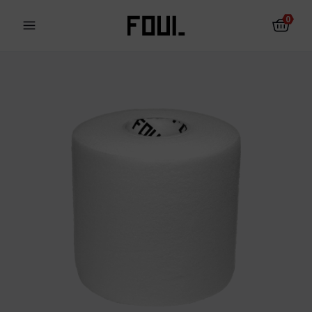
0
Les protections pour le
Chaussettes
football
antidérapantes