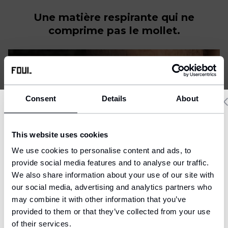
Une matière respirante qui ne
comprime pas le mollet.
Consent
Details
About
Delivery country and language
This website uses cookies
We have a language version of the website that better matches
We use cookies to personalise content and ads, to
your location.
provide social media features and to analyse our traffic.
We also share information about your use of our site with
Ship to
our social media, advertising and analytics partners who
United States (USD)
may combine it with other information that you’ve
provided to them or that they’ve collected from your use
Language
English
of their services.