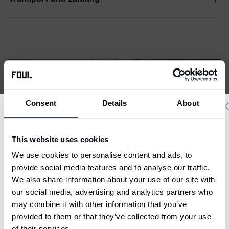
Consent
Details
About
Delivery country and language
This website uses cookies
We have a language version of the website that better matches
We use cookies to personalise content and ads, to
your location.
provide social media features and to analyse our traffic.
We also share information about your use of our site with
Ship to
our social media, advertising and analytics partners who
United States (USD)
may combine it with other information that you’ve
provided to them or that they’ve collected from your use
Language
DAS KÖNNTE DIR AUCH
English
of their services.