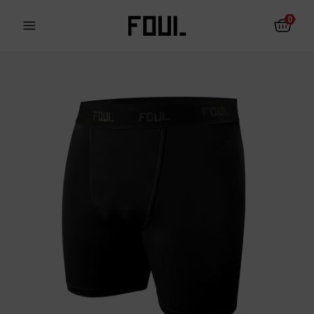
0
Schienbeinschoner
Socken