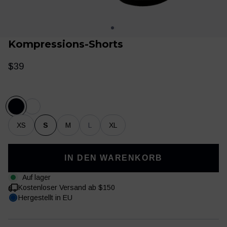
Kompressions-Shorts
$39
XS
S
M
L
XL
Trainingskleidung
Training & Regeneration
IN DEN WARENKORB
Auf lager
Kostenloser Versand ab $150
Hergestellt in EU