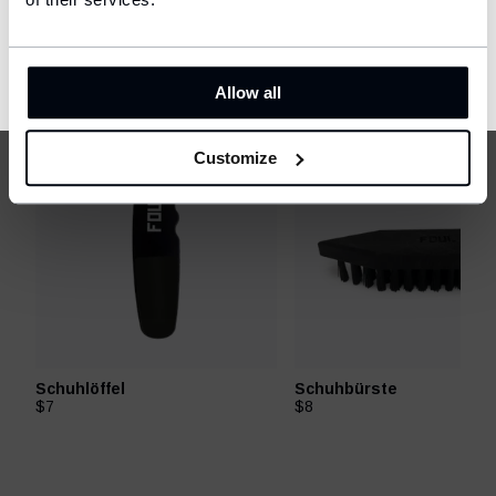
GEFALLEN
CONFIRM
Allow all
Customize
Schuhlöffel
Schuhbürste
$7
$8