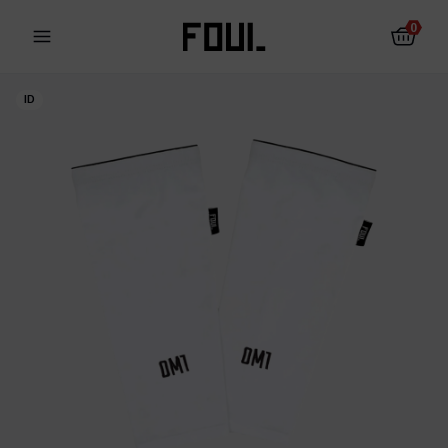
0
ID
Schienbeinschoner
Socken