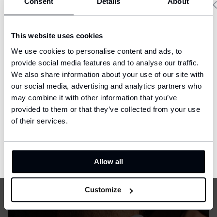
Consent
Details
About
Delivery country and language
This website uses cookies
We have a language version of the website that better matches
We use cookies to personalise content and ads, to
your location.
provide social media features and to analyse our traffic.
We also share information about your use of our site with
Ship to
our social media, advertising and analytics partners who
United States (USD)
may combine it with other information that you’ve
provided to them or that they’ve collected from your use
Language
English
of their services.
Schienbeinschoner bleiben, wo man
sie braucht.
CONFIRM
Allow all
Customize