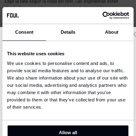
Elige la talla según la edad del niño. Las espinilleras están
diseñadas para cubrir una gran parte de la espinilla.
¿Cómo elegir la talla?
Consent
Details
About
Delivery country and language
Envíos y pagos
This website uses cookies
We have a language version of the website that better matches
We use cookies to personalise content and ads, to
your location.
provide social media features and to analyse our traffic.
We also share information about your use of our site with
Ship to
our social media, advertising and analytics partners who
United States (USD)
may combine it with other information that you’ve
PUEDE SER ÚTIL
provided to them or that they’ve collected from your use
Language
English
of their services.
ID
CONFIRM
Allow all