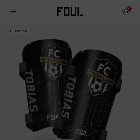
0
ID + escudo
Protectores de fútbol
Calcetines antideslizantes