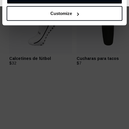
Customize
Calcetines de fútbol
Cucharas para tacos de f
$32
$7