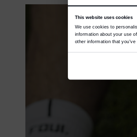
S
This website uses cookies
We use cookies to personalis
information about your use of
L
E
other information that you’ve