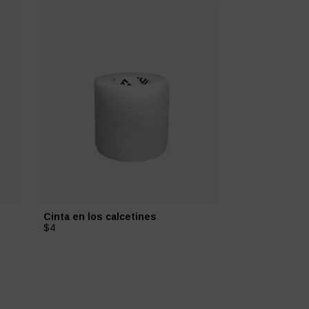
Cinta en los calcetines
Cucharas para
$4
$7