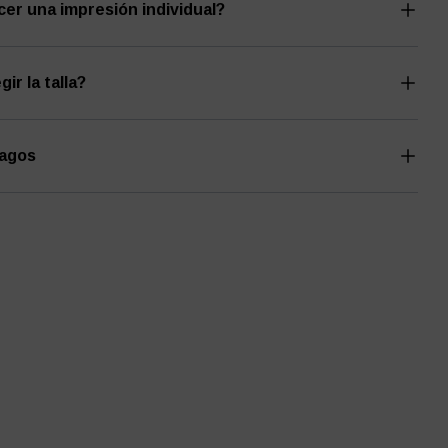
er una impresión individual?
ir la talla?
pagos