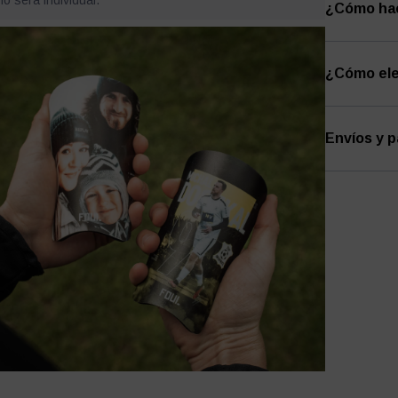
ño será individual.
¿Cómo hac
¿Cómo eleg
Envíos y 