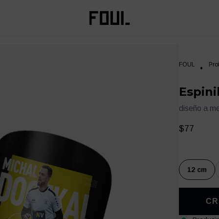
FOUL
Pro
Espini
diseño a m
$77
12 cm
es
Ropa
Entrenamiento
CR