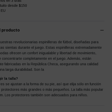
mos en 3 días
tuito desde $150
 EU
l producto
estras revolucionarias espinilleras de fútbol, diseñadas para
as sientas durante el juego. Estas espinilleras extremadamente
modas ofrecen un confort inigualable y libertad de movimiento,
e concentrarte completamente en el juego. Además, están
e fabricadas en la República Checa, asegurando una calidad
na larga durabilidad. Son la
r la talla?
es se ajustan a la forma de su pie, así que elija sólo en función
re protectores más grandes o más pequeños. La talla más popular
cm. Los protectores también son adecuados para niños.