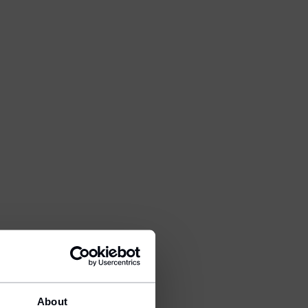
About
ion.