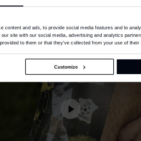
hip to
United States (USD)
e content and ads, to provide social media features and to analy
 our site with our social media, advertising and analytics partn
anguage
nglish
 provided to them or that they’ve collected from your use of their
CONFIRM
Customize