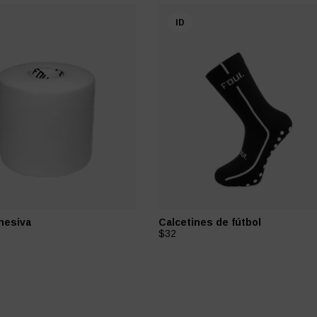
ID
hesiva
Calcetines de fútbol
$32