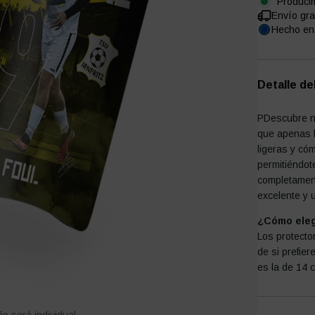
Produci
Envío gra
Hecho en
Detalle de
PDescubre nu
que apenas l
ligeras y có
permitiéndot
completament
excelente y u
¿Cómo elegi
Los protector
de si prefie
es la de 14 