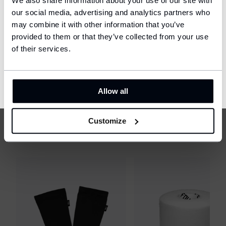
We also share information about your use of our site with
Ship to
our social media, advertising and analytics partners who
United States (USD)
may combine it with other information that you’ve
provided to them or that they’ve collected from your use
Language
English
of their services.
CONFIRM
Allow all
Customize
CELA PEUT S'AVÉRER UTILE