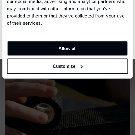
our social media, advertising and analytics partners who
United States (USD)
may combine it with other information that you’ve
provided to them or that they’ve collected from your use
Language
English
of their services.
CONFIRM
Allow all
Customize