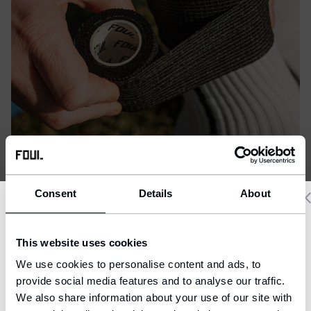
Consent
Details
About
Delivery country and language
This website uses cookies
We have a language version of the website that better matches
We use cookies to personalise content and ads, to
your location.
provide social media features and to analyse our traffic.
We also share information about your use of our site with
Ship to
Pásku môžete používať opakovane.