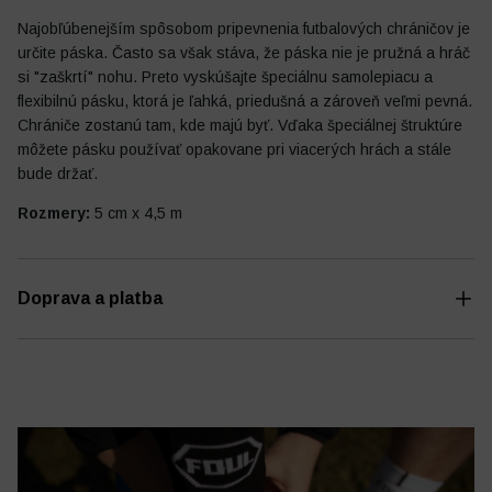
Najobľúbenejším spôsobom pripevnenia futbalových chráničov je
určite páska. Často sa však stáva, že páska nie je pružná a hráč
si "zaškrtí" nohu. Preto vyskúšajte špeciálnu samolepiacu a
flexibilnú pásku, ktorá je ľahká, priedušná a zároveň veľmi pevná.
Futbalový denník
Ostatné
Chrániče zostanú tam, kde majú byť. Vďaka špeciálnej štruktúre
môžete pásku používať opakovane pri viacerých hrách a stále
bude držať.
Rozmery:
5 cm x 4,5 m
Doprava a platba