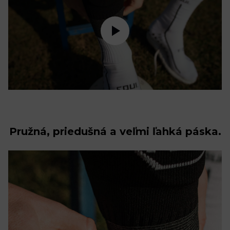
Pružná, priedušná a veľmi ľahká páska.