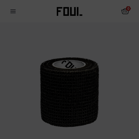
0
Futbalové chrániče
Futbalové ponožky