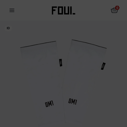
0
ID
Protectores de fútbol
Calcetines antideslizantes