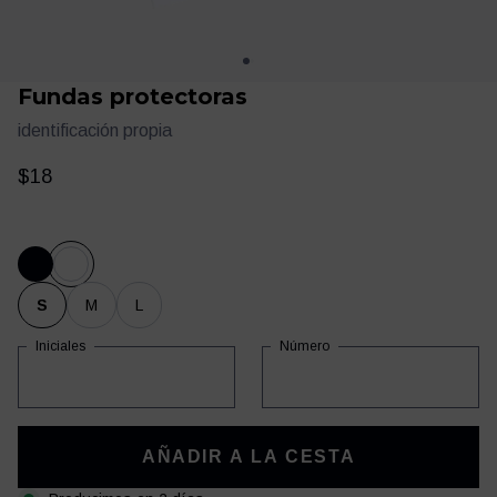
Fundas protectoras
identificación propia
$18
Ropa
Entrenamiento
S
M
L
Iniciales
Número
AÑADIR A LA CESTA