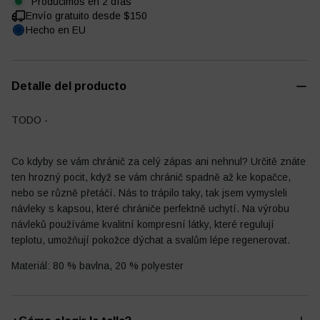
Producimos en 2 días
Envío gratuito desde $150
Hecho en EU
Diario de fútbol
Otro
Detalle del producto
TODO -
Co kdyby se vám chránič za celý zápas ani nehnul? Určitě znáte
ten hrozný pocit, když se vám chránič spadně až ke kopačce,
nebo se různě přetáčí. Nás to trápilo taky, tak jsem vymysleli
návleky s kapsou, které chrániče perfektně uchytí. Na výrobu
návleků používáme kvalitní kompresní látky, které regulují
teplotu, umožňují pokožce dýchat a svalům lépe regenerovat.
Materiál: 80 % bavlna, 20 % polyester