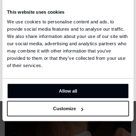
Delivery country and language
This website uses cookies
We have a language version of the website that better matches
We use cookies to personalise content and ads, to
your location.
provide social media features and to analyse our traffic.
We also share information about your use of our site with
Ship to
our social media, advertising and analytics partners who
United States (USD)
may combine it with other information that you’ve
provided to them or that they’ve collected from your use
Language
English
of their services.
Las protecciones permanecen donde
las necesitas.
CONFIRM
Allow all
Customize