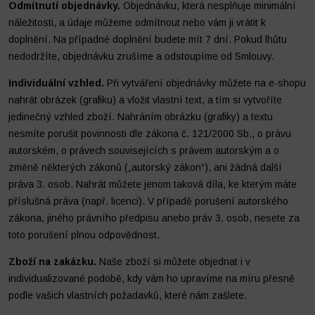
Odmítnutí objednávky.
Objednávku, která nesplňuje minimální
náležitosti, a údaje můžeme odmítnout nebo vám ji vrátit k
doplnění. Na případné doplnění budete mít 7 dní. Pokud lhůtu
nedodržíte, objednávku zrušíme a odstoupíme od Smlouvy.
Individuální vzhled.
Při vytváření objednávky můžete na e-shopu
nahrát obrázek (grafiku) a vložit vlastní text, a tím si vytvoříte
jedinečný vzhled zboží. Nahráním obrázku (grafiky) a textu
nesmíte porušit povinnosti dle zákona č. 121/2000 Sb., o právu
autorském, o právech souvisejících s právem autorským a o
změně některých zákonů („autorský zákon“), ani žádná další
práva 3. osob. Nahrát můžete jenom taková díla, ke kterým máte
příslušná práva (např. licenci). V případě porušení autorského
zákona, jiného právního předpisu anebo práv 3. osob, nesete za
toto porušení plnou odpovědnost.
Zboží na zakázku.
Naše zboží si můžete objednat i v
individualizované podobě, kdy vám ho upravíme na míru přesně
podle vašich vlastních požadavků, které nám zašlete.