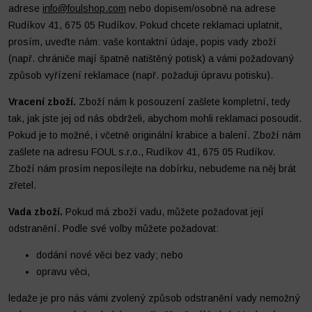
adrese
info@foulshop.com
nebo dopisem/osobně na adrese
Rudíkov 41, 675 05 Rudíkov. Pokud chcete reklamaci uplatnit,
prosím, uveďte nám: vaše kontaktní údaje, popis vady zboží
(např. chrániče mají špatně natištěný potisk) a vámi požadovaný
způsob vyřízení reklamace (např. požaduji úpravu potisku).
Vracení zboží.
Zboží nám k posouzení zašlete kompletní, tedy
tak, jak jste jej od nás obdrželi, abychom mohli reklamaci posoudit.
Pokud je to možné, i včetně originální krabice a balení. Zboží nám
zašlete na adresu FOUL s.r.o., Rudíkov 41, 675 05 Rudíkov.
Zboží nám prosím neposílejte na dobírku, nebudeme na něj brát
zřetel.
Vada zboží.
Pokud má zboží vadu, můžete požadovat její
odstranění. Podle své volby můžete požadovat:
dodání nové věci bez vady; nebo
opravu věci,
ledaže je pro nás vámi zvolený způsob odstranění vady nemožný