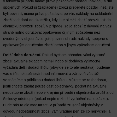
v takovém případě máme právo požadovat náhradu nákladů s tím
spojených. Pokud si (zaplacené) zboží přeberete později, než jste
byli povinní, máme právo požadovat po vás náklady na uskladnění
zboží v období od okamžiku, kdy jste si měli zboží převzít, až do
okamžiku převzetí zboží. V případě, že je zboží z důvodů na vaší
straně nutno doručovat opakovaně či jiným způsobem než
uvedeným v objednávce, jste povinni uhradit náklady spojené s
opakovaným doručením zboží nebo s jiným způsobem doručení.
Delší doba doručení.
Pokud bychom náhodou vámi vybrané
zboží aktuálně skladem neměli nebo si dodávka výjimečně
vyžádala delší dodací lhůtu (obvykle se to ale nestává), budeme
vás o této skutečnosti ihned informovat a zároveň vás též
seznámíme s přibližnou dodací lhůtou. Můžete se rozhodnout,
jestli chcete zaslat pouze část objednávky, počkat na aktuálně
nedostupné zboží nebo v krajním případě i objednávku zrušit a od
Smlouvy odstoupit (pokud nejde o zboží vyráběné na zakázku).
Bude nás to ale moc mrzet. V případě zrušení objednávky z
důvodu nedostupnosti zboží vám vrátíme peníze co nejrychleji a