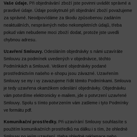
Vaše údaje.
Při objednávání zboží jste povinni uvádět správné a
pravdivé údaje. Údaje poskytnuté při objednání zboží považujeme
za správné. Neodpovídáme za škodu způsobenou zadáním
neaktuálních, nesprávných nebo nekompletních údajů, třeba
pokud vám nebudeme moci zboží dodat, protože jste uvedli
chybnou adresu.
Uzavření Smlouvy.
Odesláním objednávky s námi uzavíráte
Smlouvu za podmínek uvedených v objednávce, těchto
Podmínkách a Smlouvě. Veškeré objednávky podané
prostřednictvím našeho e-shopu jsou závazné. Uzavřením
Smlouvy se my i vy zavazujeme řídit těmito Podmínkami. Smlouva
je tedy uzavřena okamžikem odeslání objednávky. Objednávku
vám potvrdíme elektronicky e-mailem, jde o potvrzení uzavřené
Smlouvy. Spolu s tímto potvrzením vám zašleme i tyto Podmínky
ve formátu pdf.
Komunikační prostředky.
Při uzavírání Smlouvy souhlasíte s
použitím komunikačních prostředků na dálku i s tím, že ohledně
Smlouvy po jejím uzavření, třeba ohledně reklamace nebo