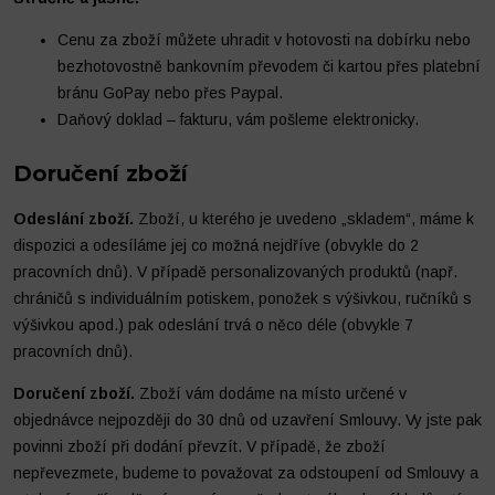
Cenu za zboží můžete uhradit v hotovosti na dobírku nebo
bezhotovostně bankovním převodem či kartou přes platební
bránu GoPay nebo přes Paypal.
Daňový doklad – fakturu, vám pošleme elektronicky.
Doručení zboží
Odeslání zboží.
Zboží, u kterého je uvedeno „skladem“, máme k
dispozici a odesíláme jej co možná nejdříve (obvykle do 2
pracovních dnů). V případě personalizovaných produktů (např.
chráničů s individuálním potiskem, ponožek s výšivkou, ručníků s
výšivkou apod.) pak odeslání trvá o něco déle (obvykle 7
pracovních dnů).
Doručení zboží.
Zboží vám dodáme na místo určené v
objednávce nejpozději do 30 dnů od uzavření Smlouvy. Vy jste pak
povinni zboží při dodání převzít. V případě, že zboží
nepřevezmete, budeme to považovat za odstoupení od Smlouvy a