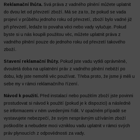
Reklamační lhůta.
Svá práva z vadného plnění můžete uplatnit
do dvou let od převzetí zboží. Má se za to, že pokud se vada
projeví v průběhu jednoho roku od převzetí, zboží bylo vadné již
při převzetí, ledaže to povaha věci nebo vady vylučuje. Pokud
byste si u nás koupili použitou věc, můžete uplatnit práva z
vadného plnění pouze do jednoho roku od převzetí takového
zboží.
Stavení reklamační lhůty.
Pokud jste vadu vytkli oprávněně,
dvouletá doba na uplatnění práv z vadného plnění neběží po
dobu, kdy jste nemohli věc používat. Třeba proto, že jsme ji měli u
sebe my v rámci reklamačního řízení.
Návod k použití.
Před instalací nebo použitím zboží jste povinni
prostudovat si návod k použití (pokud je k dispozici) a následně
se informacemi v něm uvedenými řídit. V opačném případě se
vystavujete nebezpečí, že svým nesprávným užíváním zboží
poškodíte a nebudete moci vzniklou vadu uplatnit v rámci svých
práv plynoucích z odpovědnosti za vady.