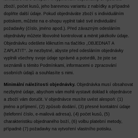
zboží, počet kusů, jeho barevnou variantu z nabídky a případně
doplňte další údaje. Pokud objednáváte zboží s individuálním
potiskem, můžete na e-shopu vyplnit také své individuální
požadavky (číslo, jméno apod.). Před závazným odesláním
objednávky můžete libovolně kontrolovat a měnit jakékoliv údaje.
Objednávku odešlete kliknutím na tlačítko „OBJEDNAT A
ZAPLATIT“. Je nezbytné, abyste před odesláním objednávky
vyplnili všechny svoje údaje správně a potvrdili, že jste se
seznámili s těmito Podmínkami, informacemi o zpracování
osobních údajů a souhlasíte s nimi.
Minimální náležitosti objednávky.
Objednávka musí obsahovat
nezbytné údaje, abychom vám mohli vystavit doklad k objednávce
a zboží vám doručit. V objednávce musíte uvést alespoň: (1)
jméno a příjmení, (2) způsob dodání, (3) přesné kontaktní údaje
(telefonní číslo, e-mailová adresa), (4) počet kusů, (5)
charakteristiku objednaného boží, (6) volbu platební metody,
případně (7) požadavky na vytvoření vlastního potisku.