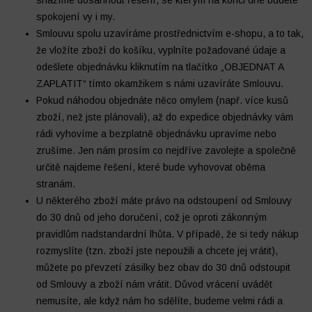
snažíme dosáhnout řešení, se kterým na konci dne budete
spokojení vy i my.
Smlouvu spolu uzavíráme prostřednictvím e-shopu, a to tak,
že vložíte zboží do košíku, vyplníte požadované údaje a
odešlete objednávku kliknutím na tlačítko „OBJEDNAT A
Futbalový denník
Ostatné
ZAPLATIT“ tímto okamžikem s námi uzavíráte Smlouvu.
Pokud náhodou objednáte něco omylem (např. více kusů
zboží, než jste plánovali), až do expedice objednávky vám
rádi vyhovíme a bezplatně objednávku upravíme nebo
zrušíme. Jen nám prosím co nejdříve zavolejte a společně
určitě najdeme řešení, které bude vyhovovat oběma
stranám.
U některého zboží máte právo na odstoupení od Smlouvy
do 30 dnů od jeho doručení, což je oproti zákonným
pravidlům nadstandardní lhůta. V případě, že si tedy nákup
rozmyslíte (tzn. zboží jste nepoužili a chcete jej vrátit),
můžete po převzetí zásilky bez obav do 30 dnů odstoupit
od Smlouvy a zboží nám vrátit. Důvod vrácení uvádět
nemusíte, ale když nám ho sdělíte, budeme velmi rádi a