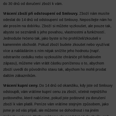
do 30 dnů od doručení zboží k vám.
Vrácení zboží při odstoupení od Smlouvy.
Zboží nám musíte
odeslat do 14 dnů od odstoupení od Smlouvy. Neposílejte nám ho
ale prosím na dobírku. Zboží si můžete vyzkoušet, ale pouze tak,
abyste se seznámili s jeho povahou, vlastnostmi a funkčností.
Jednoduše řečeno tak, jako byste si ho prohlíželi/zkoušeli v
kamenném obchodě. Pokud zboží budete zkoušet nebo využívat
více a nakládáním s ním nějak snížíte jeho hodnotu (např.
odstraníte cedulku nebo vyzkoušíte chrániče při fotbalovém
zápasu), můžeme vám vrátit částku poníženou o to, abychom
zboží uvedli do původního stavu tak, abychom ho mohli prodat
dalším zákazníkům.
Vrácení kupní ceny.
Do 14 dnů od okamžiku, kdy jste od Smlouvy
odstoupili, vám vrátíme kupní cenu za zboží, včetně nejnižšího
poštovného, které nabízíme, pokud jste poštovné za doručení
zboží k vám platili. Peníze vám vrátíme stejným způsobem, jako
jsme je od vás přijali, ale můžeme se dohodnout i na jiném