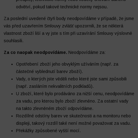
odvětví, pokud takové technické normy nejsou.
Za poslední uvedené čtyři body neodpovídáme v případě, že jsme
vás před uzavřením Smlouvy zvlášť upozornili, že se některá
vlastnost zboží liší a vy jste s tím při uzavírání Smlouvy výslovně
souhlasili.
Za co naopak neodpovídáme.
Neodpovídáme za:
Opotřebení zboží jeho obvyklým užíváním (např. za
částečné vyblednutí barev zboží).
Vady, o kterých jste věděli nebo které jste sami způsobili
(např. zasláním nekvalitních podkladů).
U zboží, které bylo prodáváno za nižší cenu, neodpovídáme
za vadu, pro kterou bylo zboží zlevněno. Za ostatní vady
na takto zlevněném zboží odpovídáme.
Rozdílné odstíny barev ve skutečnosti a na monitoru nebo
displeji, takový rozdíl také není možné považovat za vadu.
Překážky způsobené vyšší mocí.