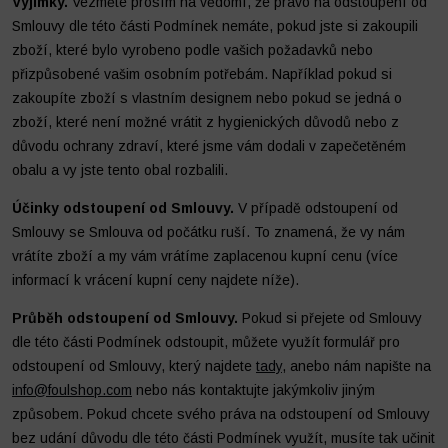
Výjimky.
Vezměte prosím na vědomí, že právo na odstoupení od
Smlouvy dle této části Podmínek nemáte, pokud jste si zakoupili
zboží, které bylo vyrobeno podle vašich požadavků nebo
přizpůsobené vašim osobním potřebám. Například pokud si
zakoupíte zboží s vlastním designem nebo pokud se jedná o
zboží, které není možné vrátit z hygienických důvodů nebo z
důvodu ochrany zdraví, které jsme vám dodali v zapečetěném
obalu a vy jste tento obal rozbalili.
Účinky odstoupení od Smlouvy.
V případě odstoupení od
Smlouvy se Smlouva od počátku ruší. To znamená, že vy nám
vrátíte zboží a my vám vrátíme zaplacenou kupní cenu (více
informací k vrácení kupní ceny najdete níže).
Průběh odstoupení od Smlouvy.
Pokud si přejete od Smlouvy
dle této části Podmínek odstoupit, můžete využít formulář pro
odstoupení od Smlouvy, který najdete
tady
, anebo nám napište na
info@foulshop.com
nebo nás kontaktujte jakýmkoliv jiným
způsobem. Pokud chcete svého práva na odstoupení od Smlouvy
bez udání důvodu dle této části Podmínek využít, musíte tak učinit