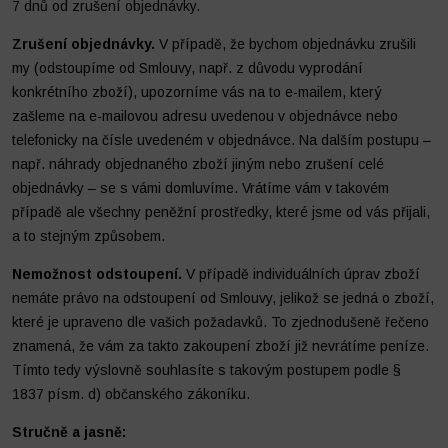
7 dnů od zrušení objednávky.
Zrušení objednávky.
V případě, že bychom objednávku zrušili
my (odstoupíme od Smlouvy, např. z důvodu vyprodání
konkrétního zboží), upozorníme vás na to e-mailem, který
zašleme na e-mailovou adresu uvedenou v objednávce nebo
telefonicky na čísle uvedeném v objednávce. Na dalším postupu –
např. náhrady objednaného zboží jiným nebo zrušení celé
objednávky – se s vámi domluvíme. Vrátíme vám v takovém
případě ale všechny peněžní prostředky, které jsme od vás přijali,
a to stejným způsobem.
Nemožnost odstoupení.
V případě individuálních úprav zboží
nemáte právo na odstoupení od Smlouvy, jelikož se jedná o zboží,
které je upraveno dle vašich požadavků. To zjednodušeně řečeno
znamená, že vám za takto zakoupení zboží již nevrátíme peníze.
Tímto tedy výslovně souhlasíte s takovým postupem podle §
1837 písm. d) občanského zákoníku.
Stručně a jasně: