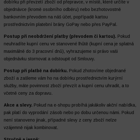
dobírku při převzetí zboží od přepravce, v místě, které určíte v
objednávce (kromě osobního odběru) nebo bezhotovostně
bankovním převodem na náš účet, popřípadě kartou
prostřednictvím platební brány GoPay nebo přes PayPal.
Postup při neobdržení platby (převodem či kartou).
Pokud
neuhradíte kupní cenu ve stanovené lhůtě (kupní cena je splatná
maximálně do 3 pracovní dnů), vyhrazujeme si právo vaši
objednávku stornovat a odstoupit od Smlouvy.
Postup při platbě na dobírku.
Pokud zhotovíme objednané
zboží a zašleme vám ho na dobírku prostřednictvím kurýrní
služby, máte povinnost zboží převzít a kupní cenu uhradit, a to
včetně ceny za dopravu.
Akce a slevy.
Pokud na e-shopu probíhá jakákoliv akční nabídka,
pak platí do vyprodání zásob nebo po dobu určenou námi. Pokud
není stanoveno jinak, případné slevy z ceny zboží nelze
vzájemně nijak kombinovat.
Stručně a jasně: