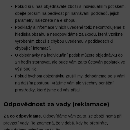
Pokud si u nás objednáváte zboží s individuálním potiskem,
dbejte prosím na pečlivost při nahrávání podkladů, jejich
parametry naleznete na e-shopu.
Podklady a informace v nich uvedené totiž nekontrolujeme z
hlediska obsahu a neodpovídáme za škodu, která vznikne
vyrobením zboží s chybou uvedenou v podkladech či
chybějící informací.
U objednávky na individuální potisk můžete objednávku do
24 hodin stornovat, ale bude vám za to účtován poplatek ve
výši 500 Kč.
Pokud bychom objednávku zrušili my, dohodneme se s vámi
na dalším postupu. Vrátíme vám ale všechny peněžní
prostředky, které jsme od vás přijali.
Odpovědnost za vady (reklamace)
Za co odpovídáme.
Odpovídáme vám za to, že zboží nemá při
převzetí vady. To znamená, že v době, kdy ho přebíráte,