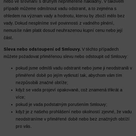
nebo ve srovnání s druhým nepřiměřeně nákladný. V takovém
případě můžeme odmítnout vadu odstranit, a to zejména s
ohledem na význam vady a hodnotu, kterou by zboží mělo bez
vady. Dokud nesplníme své povinnosti z vadného plnění,
nemusíte nám platit dosud neuhrazenou kupní cenu nebo její
část.
Sleva nebo odstoupení od Smlouvy.
V těchto případech
můžete požadovat přiměřenou slevu nebo odstoupit od Smlouvy:
pokud jsme odmítli vadu odstranit nebo jsme ji neodstranili v
přiměřené době po jejím vytknutí tak, abychom vám tím
nezpůsobili značné obtíže;
když se vada projeví opakovaně, což znamená třikrát a
více;
pokud je vada podstatným porušením Smlouvy;
když je z našeho prohlášení nebo okolností zjevné, že vadu
neodstraníme v přiměřené době nebo bez značných obtíží
pro vás.