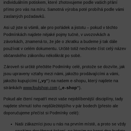
individuálním potiskem, které zhotovujeme podle vašich přání
přímo pro vás na míru. Samotná výroba poté probíhá podle vámi
zaslaných požadavků.
Asi už jste si všimli, ale pro pořádek a jistotu – pokud v těchto
Podmínkách najdete nějaké pojmy tučně, v uvozovkách a
závorkách, znamená to, že jde o zkratku a budeme ji tak dále
používat v celém dokumentu. Určitě totiž nechcete číst celý název
občanského zákoníku několikrát po sobě.
Zároveň si určitě přečtěte Podmínky celé, protože se dozvíte, jak
Oblečenie
Tréning a regenerácia
jsou upraveny vztahy mezi námi, jakožto prodávajícími a vámi,
jakožto kupujícími (
„vy“
) na našem e-shopu, který najdete na
stránkách
www.foulshop.com
(
„e-shop“
).
Pokud ale čtení nepatří mezi vaše nejoblíbenější disciplíny, tady
najdete shrnutí toho nejdůležitějšího v pár bodech (přesto ale
doporučujeme přečíst si Podmínky celé):
Naši zákazníci jsou u nás na prvním místě, a proto se vždy