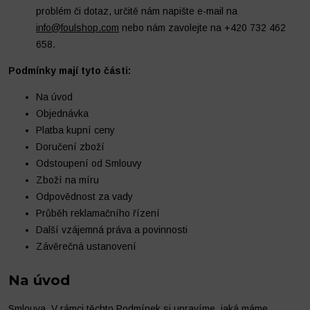
problém či dotaz, určitě nám napište e-mail na
info@foulshop.com
nebo nám zavolejte na +420 732 462
658.
Podmínky mají tyto části:
Na úvod
Objednávka
Platba kupní ceny
Doručení zboží
Odstoupení od Smlouvy
Zboží na míru
Odpovědnost za vady
Průběh reklamačního řízení
Další vzájemná práva a povinnosti
Závěrečná ustanovení
Na úvod
Smlouva. V rámci těchto Podmínek si upravíme, jaká máme