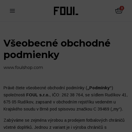
0
Všeobecné obchodné
podmienky
www.foulshop.com
Právě čtete všeobecné obchodní podmínky (
„Podmínky“
)
společnosti
FOUL s.r.o.
, IČO: 262 38 764, se sídlem Rudíkov 41,
675 05 Rudíkov, zapsané v obchodním rejstříku vedeném u
Krajského soudu v Brně pod spisovou značkou C 39469 („my“).
Futbalové chrániče
Futbalové ponožky
Zabýváme se zejména výrobou a prodejem fotbalových chráničů
včetně doplňků. Jednou z variant je i výroba chráničů s