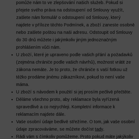
pomůže nám to ve zlepšování našich služeb. Pokud si
přejete svého práva na odstoupení od Smlouvy využít,
zašlete nám formulář o odstoupení od Smlouvy, který
najdete v příloze těchto Podmínek, a zboží zaneste osobně
nebo zašlete poštou na naši adresu. Odstoupit od Smlouvy
do 30 dnů můžete i jakýmkoliv jiným jednoznačným
prohlášením vůči nám.
U zboží, které je upraveno podle vašich přání a požadavků
(zejména chrániče podle vašich návrhů), možnost vrátit ze
zákona nemáte. Je to proto, že chrániče s vaší fotkou už
těžko prodáme jinému zákazníkovi, pokud to není vaše
máma.
U zboží s návodem k použití si jej prosím pečlivě přečtěte.
Děláme všechno proto, aby reklamace byla vyřízená
spravedlivě a co nejrychleji. Kompletní informace k
reklamacím najdete dále.
Vaše osobní údaje bedlivě střežíme. O tom, jak vaše osobní
údaje zpracováváme, se můžete dočíst
tady
.
Rádi vám s čímkoliv pomůžeme. Proto pokud máte jakýkoliv