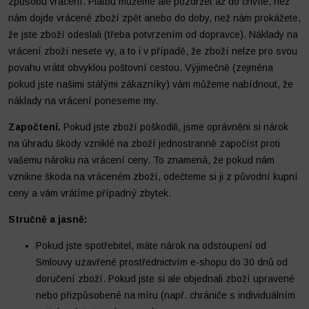
způsobu vrácení. Platbu můžeme ale pozdržet až do chvíle, než
nám dojde vrácené zboží zpět anebo do doby, než nám prokážete,
že jste zboží odeslali (třeba potvrzením od dopravce). Náklady na
vrácení zboží nesete vy, a to i v případě, že zboží nelze pro svou
povahu vrátit obvyklou poštovní cestou. Výjimečně (zejména
pokud jste našimi stálými zákazníky) vám můžeme nabídnout, že
náklady na vrácení poneseme my.
Započtení.
Pokud jste zboží poškodili, jsme oprávněni si nárok
na úhradu škody vzniklé na zboží jednostranně započíst proti
vašemu nároku na vrácení ceny. To znamená, že pokud nám
vznikne škoda na vráceném zboží, odečteme si ji z původní kupní
ceny a vám vrátíme případný zbytek.
Stručně a jasně:
Pokud jste spotřebitel, máte nárok na odstoupení od
Smlouvy uzavřené prostřednictvím e-shopu do 30 dnů od
doručení zboží. Pokud jste si ale objednali zboží upravené
nebo přizpůsobené na míru (např. chrániče s individuálním