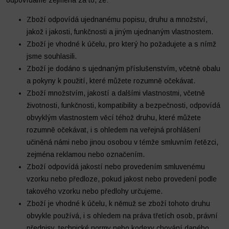
odpovídáme zejména za to, že:
Zboží odpovídá ujednanému popisu, druhu a množství,
jakož i jakosti, funkčnosti a jiným ujednaným vlastnostem.
Zboží je vhodné k účelu, pro který ho požadujete a s nímž
jsme souhlasili.
Zboží je dodáno s ujednaným příslušenstvím, včetně obalu
a pokyny k použití, které můžete rozumně očekávat.
Zboží množstvím, jakostí a dalšími vlastnostmi, včetně
životnosti, funkčnosti, kompatibility a bezpečnosti, odpovídá
obvyklým vlastnostem věcí téhož druhu, které můžete
rozumně očekávat, i s ohledem na veřejná prohlášení
učiněná námi nebo jinou osobou v témže smluvním řetězci,
zejména reklamou nebo označením.
Zboží odpovídá jakostí nebo provedením smluvenému
vzorku nebo předloze, pokud jakost nebo provedení podle
takového vzorku nebo předlohy určujeme.
Zboží je vhodné k účelu, k němuž se zboží tohoto druhu
obvykle používá, i s ohledem na práva třetích osob, právní
předpisy, technické normy nebo kodexy chování daného