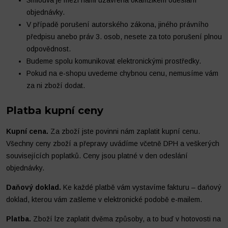
Smlouva je mezi námi uzavřená okamžikem odeslání
objednávky.
V případě porušení autorského zákona, jiného právního
předpisu anebo práv 3. osob, nesete za toto porušení plnou
odpovědnost.
Budeme spolu komunikovat elektronickými prostředky.
Pokud na e-shopu uvedeme chybnou cenu, nemusíme vám
za ni zboží dodat.
Platba kupní ceny
Kupní cena.
Za zboží jste povinni nám zaplatit kupní cenu.
Všechny ceny zboží a přepravy uvádíme včetně DPH a veškerých
souvisejících poplatků. Ceny jsou platné v den odeslání
objednávky.
Daňový doklad.
Ke každé platbě vám vystavíme fakturu – daňový
doklad, kterou vám zašleme v elektronické podobě e-mailem.
Platba.
Zboží lze zaplatit dvěma způsoby, a to buď v hotovosti na