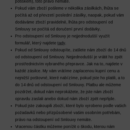
potiskem), toto právo nemáte.
Pokud vám zboží pošleme v několika zásilkách, lhůta se
počítá až od převzetí poslední zásilky, naopak, pokud vám
dodáváme zboží pravidelně, lhůta pro odstoupení od
Smlouvy se počítá od doručení první dodávky.
Pro odstoupení od Smlouvy je nejjednodušší využít
formulář, který najdete
tady
.
Pokud od Smlouvy odstoupíte, zašlete nám zboží do 14 dnů
od odstoupení od Smlouvy. Nejjednodušší je vrátit ho zpět
prostřednictvím vybraného přepravce. Jak na to, najdete v
každé zásilce. My vám vrátíme zaplacenou kupní cenu a
nejnižší poštovné, které nabízíme, pokud jste ho platili, a to
do 14 dnů od odstoupení od Smlouvy. Platbu ale můžeme
pozdržet, dokud nám neprokážete, že jste nám zboží
opravdu zaslali anebo dokud nám zboží zpět nepřijde.
Pokud jste zakoupili zboží, které bylo vyrobeno podle vašich
požadavků nebo přizpůsobené vašim osobním potřebám,
právo na odstoupení od Smlouvy nemáte.
Vracenou částku můžeme ponížit o škodu, kterou nám