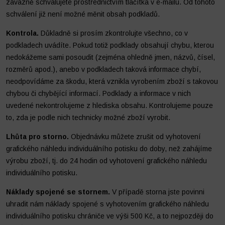
závazně schvalujete prostřednictvím tlačítka v e-mailu. Od tohoto
schválení již není možné měnit obsah podkladů.
Kontrola.
Důkladně si prosím zkontrolujte všechno, co v
podkladech uvádíte. Pokud totiž podklady obsahují chybu, kterou
nedokážeme sami posoudit (zejména ohledně jmen, názvů, čísel,
rozměrů apod.), anebo v podkladech taková informace chybí,
neodpovídáme za škodu, která vznikla vyrobením zboží s takovou
chybou či chybějící informací. Podklady a informace v nich
uvedené nekontrolujeme z hlediska obsahu. Kontrolujeme pouze
to, zda je podle nich technicky možné zboží vyrobit.
Lhůta pro storno.
Objednávku můžete zrušit od vyhotovení
grafického náhledu individuálního potisku do doby, než zahájíme
výrobu zboží, tj. do 24 hodin od vyhotovení grafického náhledu
individuálního potisku.
Náklady spojené se stornem.
V případě storna jste povinni
uhradit nám náklady spojené s vyhotovením grafického náhledu
individuálního potisku chrániče ve výši 500 Kč, a to nejpozději do