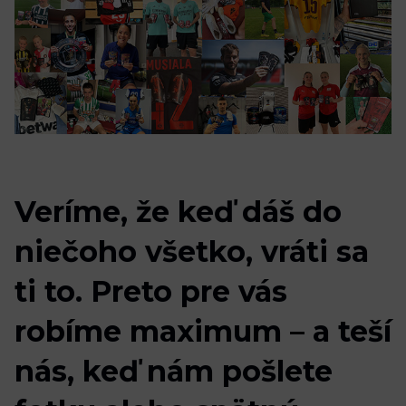
Veríme, že keď dáš do niečoho všetko, vráti sa ti to. Preto 
V
e
r
í
m
e
,
ž
e
k
e
ď
d
á
š
d
o
Oblečenie
Tréning a regenerácia
n
i
e
č
o
h
o
v
š
e
t
k
o
,
v
r
á
t
i
s
a
t
i
t
o
.
P
r
e
t
o
p
r
e
v
á
s
r
o
b
í
m
e
m
a
x
i
m
u
m
–
a
t
e
š
í
n
á
s
,
k
e
ď
n
á
m
p
o
š
l
e
t
e