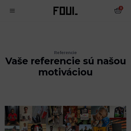
0
Referencie
Vaše referencie sú
našou
motiváciou
Futbalové chrániče
Futbalové ponožky