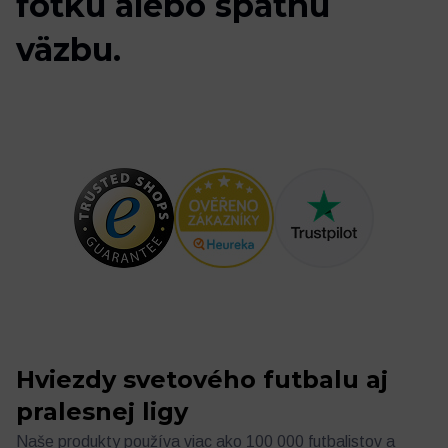
f
o
t
k
u
a
l
e
b
o
s
p
ä
t
n
ú
v
ä
z
b
u
.
Futbalový denník
Ostatné
Hviezdy svetového futbalu aj
pralesnej ligy
Naše produkty používa viac ako 100 000 futbalistov a