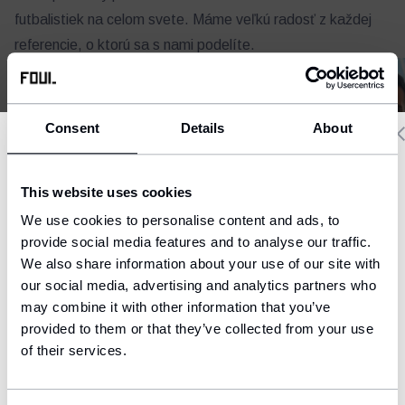
futbalistiek na celom svete. Máme veľkú radosť z každej
referencie, o ktorú sa s nami podelíte.
Consent
Details
About
Delivery country and language
This website uses cookies
We have a language version of the website that better matches
We use cookies to personalise content and ads, to
your location.
provide social media features and to analyse our traffic.
We also share information about your use of our site with
Ship to
our social media, advertising and analytics partners who
United States (USD)
may combine it with other information that you’ve
provided to them or that they’ve collected from your use
Language
English
of their services.
Tomáš Rigo
Michael Zetterer