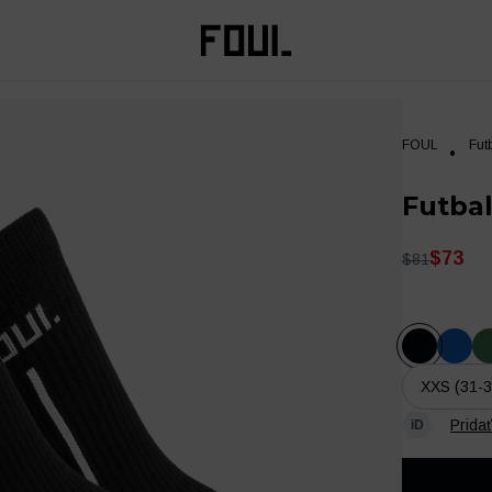
FOUL
Fut
Futbal
$73
$81
XXS (31-3
Prida
Oblečenie
Tréning a regenerácia