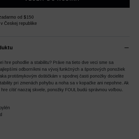
zadarmo od $150
v Českej republike
duktu
ri hre pohodlie a stabilitu? Práve na tieto dve veci sme sa
ajlepšími odborníkmi na vývoj funkčných a športových ponožiek
aka protišmykovým doštičkám v spodnej časti ponožky docielite
tability pri zmenách pohybu a noha sa v kopačke ani nepohne. Ak
i hre cítiť naozaj skvele, ponožky FOUL budú správnou voľbou.
pylén
d