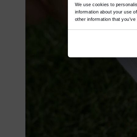
We use cookies to personalis
information about your use of
L
E
other information that you’ve