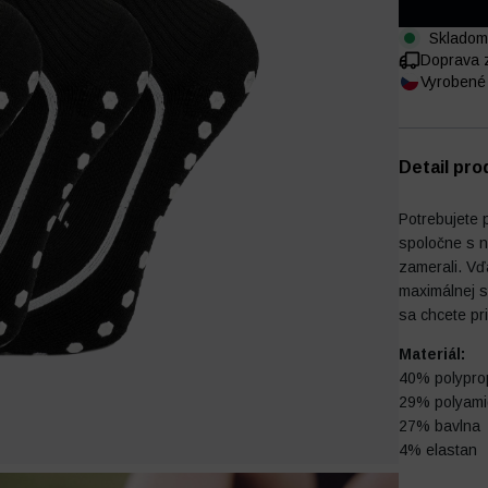
Skladom
Doprava 
Vyrobené 
Detail pro
Potrebujete p
spoločne s n
zamerali. Vď
maximálnej s
sa chcete pr
Materiál:
40% polypro
29% polyami
27% bavlna
4% elastan