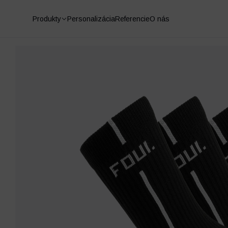
Produkty
Personalizácia
Referencie
O nás
Futbalové chrániče
Futbalové ponožky