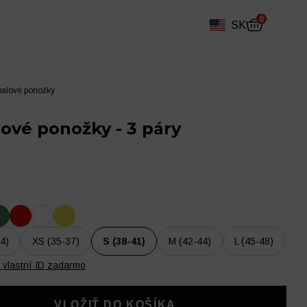
0
SK
balové ponožky
ové ponožky - 3 páry
4)
XS (35-37)
S (38-41)
M (42-44)
L (45-48)
ť vlastní ID zadarmo
Futbalový denník
Ostatné
VLOŽIŤ DO KOŠÍKA