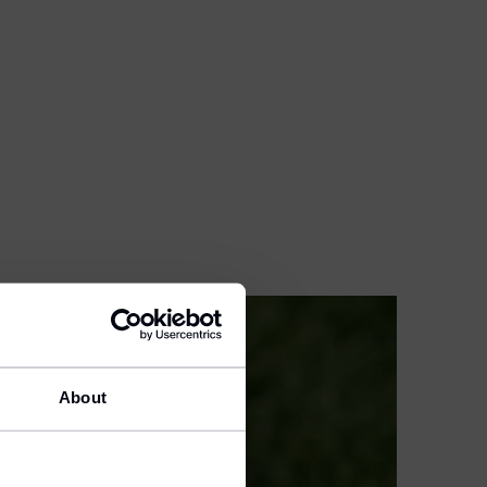
About
ion.