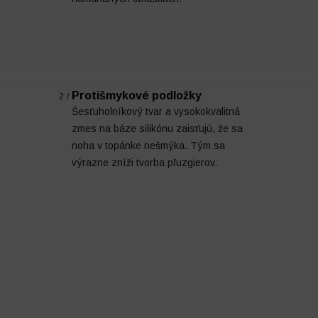
Protišmykové podložky
2/
Šesťuholníkový tvar a vysokokvalitná
zmes na báze silikónu zaisťujú, že sa
noha v topánke nešmýka. Tým sa
výrazne zníži tvorba pľuzgierov.