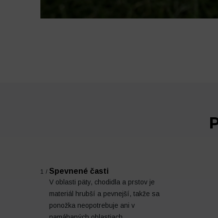
P
Spevnené časti
1/
V oblasti päty, chodidla a prstov je
materiál hrubší a pevnejší, takže sa
ponožka neopotrebuje ani v
namáhaných oblastiach.