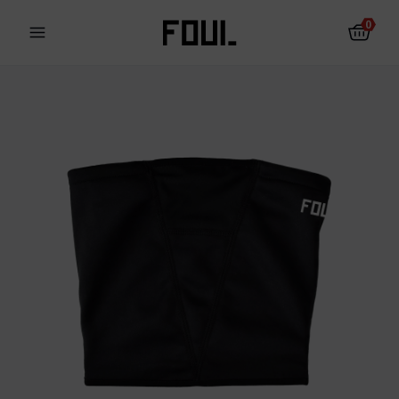
0
Fotbalové chrániče
Ponožky