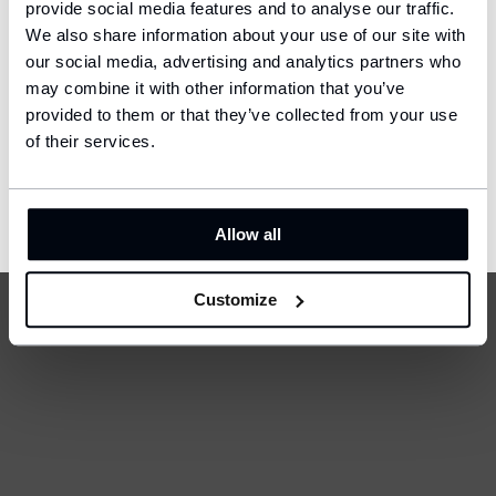
provide social media features and to analyse our traffic.
We also share information about your use of our site with
Ship to
our social media, advertising and analytics partners who
United States (USD)
may combine it with other information that you’ve
provided to them or that they’ve collected from your use
Language
English
of their services.
Fotbalové chrániče - Classic
Fotbalové chrániče - Clas
CONFIRM
$41
$41
Allow all
Customize