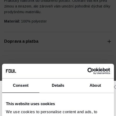
Praktický nákrčník
do chladného počasí. Ochrání váš krk před
zimou a mrazem, ale zároveň vám umožní pohodlně dýchat díky
prodyšnému materiálu.
Materiál:
100% polyester
Fotbalový deník
Ostatní
Doprava a platba
MŮŽE SE HODIT
Consent
Details
About
Delivery country and language
This website uses cookies
We have a language version of the website that better matches
We use cookies to personalise content and ads, to
your location.