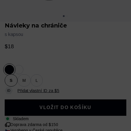
Návleky na chrániče
s kapsou
$18
Oblečení
Trénink a regenerace
S
M
L
Přidat vlastní ID za $5
VLOŽIT DO KOŠÍKU
Skladem
Doprava zdarma od $150
Vyrobeno v České republice