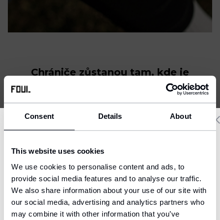
Chrániče zůstanou tam, kde je
potřebujete.
Consent
Details
About
Delivery country and language
This website uses cookies
We have a language version of the website that better matches
We use cookies to personalise content and ads, to
your location.
provide social media features and to analyse our traffic.
We also share information about your use of our site with
Ship to
our social media, advertising and analytics partners who
United States (USD)
may combine it with other information that you’ve