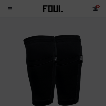
0
Fotbalové chrániče
Ponožky