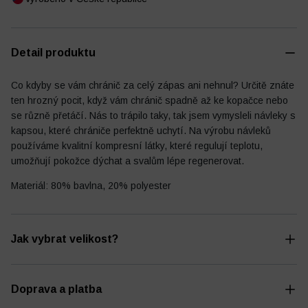
Detail produktu
Fotbalový deník
Ostatní
Co kdyby se vám chránič za celý zápas ani nehnul? Určitě znáte
ten hrozný pocit, když vám chránič spadně až ke kopačce nebo
se různě přetáčí. Nás to trápilo taky, tak jsem vymysleli návleky s
kapsou, které chrániče perfektně uchytí. Na výrobu návleků
používáme kvalitní kompresní látky, které regulují teplotu,
umožňují pokožce dýchat a svalům lépe regenerovat.
Materiál: 80% bavlna, 20% polyester
Jak vybrat velikost?
Doprava a platba