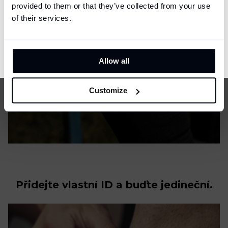
provided to them or that they’ve collected from your use
Language
English
of their services.
CONFIRM
Allow all
Customize
Přidejte vlastní ID a buďte jedineční.