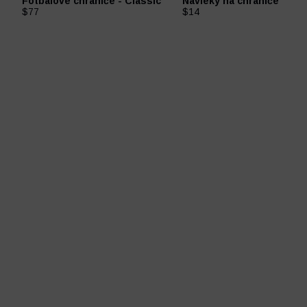
Fotbalové chrániče - Classic
Návleky na chrániče
$77
$14