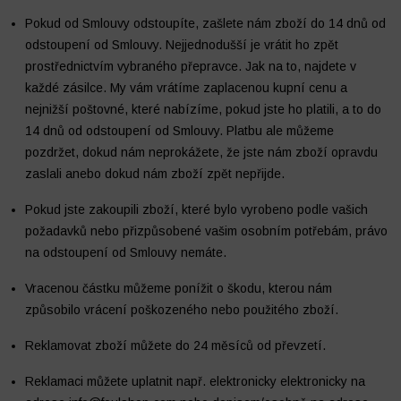
Pokud od Smlouvy odstoupíte, zašlete nám zboží do 14 dnů od
odstoupení od Smlouvy. Nejjednodušší je vrátit ho zpět
prostřednictvím vybraného přepravce. Jak na to, najdete v
každé zásilce. My vám vrátíme zaplacenou kupní cenu a
nejnižší poštovné, které nabízíme, pokud jste ho platili, a to do
14 dnů od odstoupení od Smlouvy. Platbu ale můžeme
pozdržet, dokud nám neprokážete, že jste nám zboží opravdu
zaslali anebo dokud nám zboží zpět nepřijde.
Pokud jste zakoupili zboží, které bylo vyrobeno podle vašich
Oblečení
Trénink a regenerace
požadavků nebo přizpůsobené vašim osobním potřebám, právo
na odstoupení od Smlouvy nemáte.
Vracenou částku můžeme ponížit o škodu, kterou nám
způsobilo vrácení poškozeného nebo použitého zboží.
Reklamovat zboží můžete do 24 měsíců od převzetí.
Reklamaci můžete uplatnit např. elektronicky elektronicky na