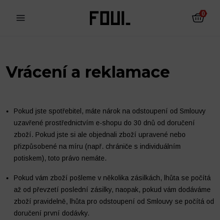
0
Vrácení a reklamace
Pokud jste spotřebitel, máte nárok na odstoupení od Smlouvy
uzavřené prostřednictvím e-shopu do 30 dnů od doručení
zboží. Pokud jste si ale objednali zboží upravené nebo
přizpůsobené na míru (např. chrániče s individuálním
potiskem), toto právo nemáte.
Pokud vám zboží pošleme v několika zásilkách, lhůta se počítá
až od převzetí poslední zásilky, naopak, pokud vám dodáváme
Fotbalové chrániče
Ponožky
zboží pravidelně, lhůta pro odstoupení od Smlouvy se počítá od
doručení první dodávky.