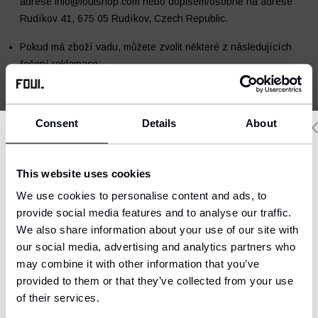
adrese
info@foulshop.com
nebo dopisem/osobně na adrese
Rudíkov 41, 675 05 Rudíkov, Czech Republic.
Pokud má zboží vadu, můžete zvolit některé z následujících
řešení reklamace:
Fotbalový deník
Ostatní
dodání nového zboží nebo jeho části bez vady,
bezplatnou opravu.
Consent
Details
About
V některých případech můžete požadovat slevu nebo
odstoupení od Smlouvy.
Delivery country and language
Reklamaci vyřídíme do 30 dnů, pokud se nedohodneme na
This website uses cookies
We have a language version of the website that better matches
delší době. Po skončení reklamace vám e-mailem zašleme
We use cookies to personalise content and ads, to
your location.
informace a potvrzení o jejím vyřízení anebo zdůvodnění
provide social media features and to analyse our traffic.
zamítnutí reklamace.
We also share information about your use of our site with
Ship to
our social media, advertising and analytics partners who
United States (USD)
may combine it with other information that you’ve
Kompletní obchodní podmínky
provided to them or that they’ve collected from your use
Language
English
of their services.
Formulář pro odstoupení od smlouvy