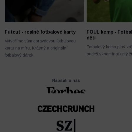
Futcut - reálné fotbalové karty
FOUL kemp - Fotba
děti
Vytvoříme vám opravdovou fotbalovou
Fotbalový kemp plný záž
kartu na míru. Krásný a originální
budeš vzpomínat celý ži
fotbalový dárek.
Napsali o nás