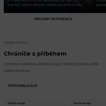
„I’ve been using FOUL shin guards since U17 and I’m
„S prod
extremely satisfied with them. I believe they bring me luck.“
pořád p
VŠECHNY REFERENCE
Design na míru
Chrániče s příběhem
Vytvořme společně unikátní design chráničů přesně podle
vašich představ.
PERSONALIZACE
Vlastní design
Vlastní design