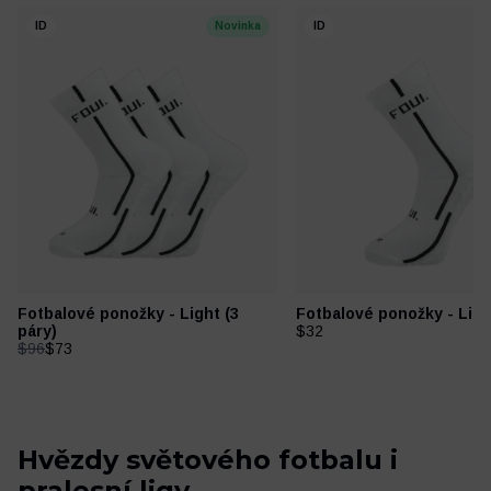
ID
Novinka
ID
Fotbalové ponožky - Light (3
Fotbalové ponožky - Ligh
páry)
$32
$96
$73
Hvězdy světového fotbalu i
pralesní ligy