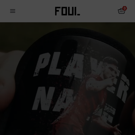
0
Fotbalové chrániče
Ponožky