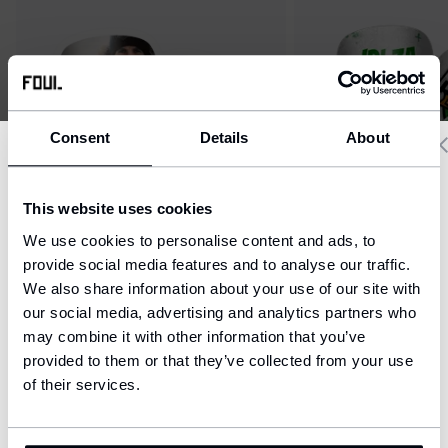
Consent
Details
About
Delivery country and language
This website uses cookies
We have a language version of the website that better matches
We use cookies to personalise content and ads, to
your location.
provide social media features and to analyse our traffic.
Fotbalové chrániče - Light
Fotbalové chrániče -
We also share information about your use of our site with
Ship to
vlastní design
vlastní design
our social media, advertising and analytics partners who
$77
$73
United States (USD)
may combine it with other information that you’ve
provided to them or that they’ve collected from your use
Language
English
of their services.
CONFIRM