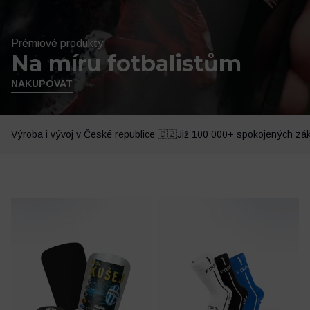
Prémiové produkty
Na míru fotbalistům
NAKUPOVAT
Výroba i vývoj v České republice 🇨🇿
Již 100 000+ spokojených zá
Oblečení
Trénink a regenerace