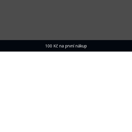
100 Kč na první nákup
Odebírejte náš newsletter
Novinky, akce, eventy a skvělá fotbalová komunita.
ODEBÍRAT