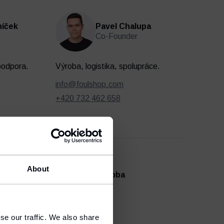
níček
Pavel Chalupa
Co-Founder
podpora.
Výroba, logistika, spolupráce.
info@foulshop.com
+420 732 462 658
About
ion.
Kancelář a výroba
Rudíkov 41
675 05 Rudíkov
se our traffic. We also share