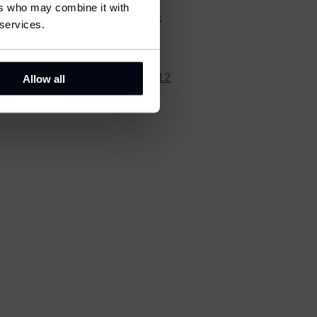
ers who may combine it with
Pondělí - Pátek
 services.
07 - 15 h
+420 721 608 212
Allow all