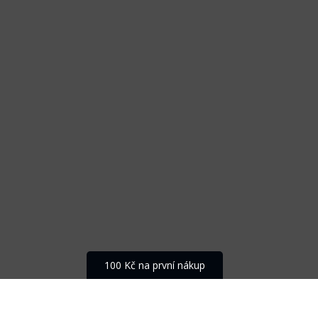
100 Kč na první nákup
VRÁCENÍ ZDARMA
Do 30 dnů od doručení