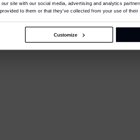
 our site with our social media, advertising and analytics partn
anguage
Česká republika
nglish
 provided to them or that they’ve collected from your use of their
IČ: 26238764
CONFIRM
DIČ: CZ26238764
Customize