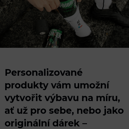
Personalizované produkty vám umožní vytvořit výbavu na míru, 
P
e
r
s
o
n
a
l
i
z
o
v
a
n
é
Oblečení
Trénink a regenerace
p
r
o
d
u
k
t
y
v
á
m
u
m
o
ž
n
í
v
y
t
v
o
ř
i
t
v
ý
b
a
v
u
n
a
m
í
r
u
,
a
ť
u
ž
p
r
o
s
e
b
e
,
n
e
b
o
j
a
k
o
o
r
i
g
i
n
á
l
n
í
d
á
r
e
k
–