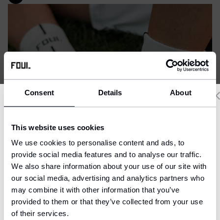
Consent
Details
About
Delivery country and language
This website uses cookies
We have a language version of the website that better matches
We use cookies to personalise content and ads, to
your location.
provide social media features and to analyse our traffic.
We also share information about your use of our site with
Ship to
our social media, advertising and analytics partners who
United States (USD)
may combine it with other information that you’ve
provided to them or that they’ve collected from your use
Language
English
of their services.