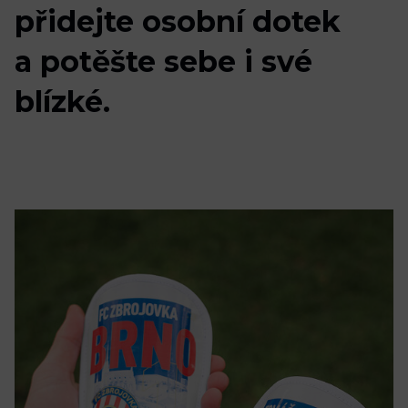
p
ř
i
d
e
j
t
e
o
s
o
b
n
í
d
o
t
e
k
a
p
o
t
ě
š
t
e
s
e
b
e
i
s
v
é
b
l
í
z
k
é
.
Fotbalový deník
Ostatní