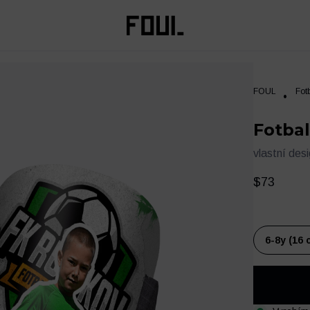
FOUL
Fot
Fotbal
vlastní des
$73
6-8y (16 
Oblečení
Trénink a regenerace