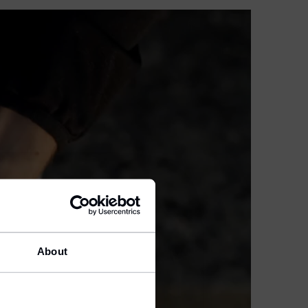
About
ion.