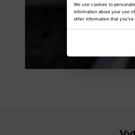
We use cookies to personalis
information about your use of
L
E
other information that you’ve
Vy