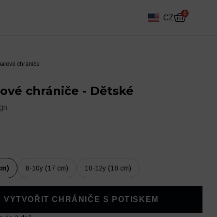
0
CZ
balové chrániče
ové chrániče - Dětské
ign
cm)
8-10y (17 cm)
10-12y (18 cm)
Fotbalový deník
Ostatní
VYTVOŘIT CHRÁNIČE S POTISKEM