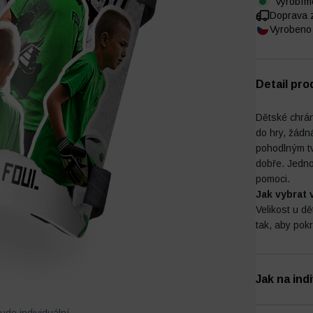
Vyrobím
Doprava 
Vyrobeno 
Detail pro
Dětské chrán
do hry, žádn
pohodlným tv
dobře. Jedn
pomoci.
Jak vybrat 
Velikost u d
tak, aby pok
Jak na ind