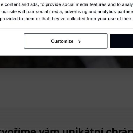
e content and ads, to provide social media features and to analy
 our site with our social media, advertising and analytics partn
anguage
nglish
 provided to them or that they’ve collected from your use of their
CONFIRM
Customize
tvoříme vám unikátní chrán