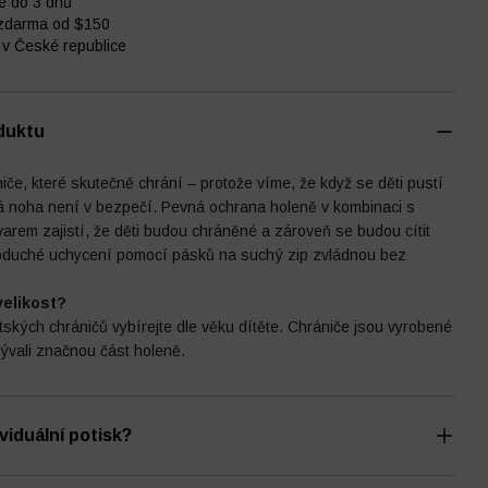
e do 3 dnů
zdarma od $150
v České republice
duktu
iče, které skutečně chrání – protože víme, že když se děti pustí
á noha není v bezpečí. Pevná ochrana holeně v kombinaci s
arem zajistí, že děti budou chráněné a zároveň se budou cítit
oduché uchycení pomocí pásků na suchý zip zvládnou bez
velikost?
ětských chráničů vybírejte dle věku dítěte. Chrániče jsou vyrobené
rývali značnou část holeně.
ividuální potisk?