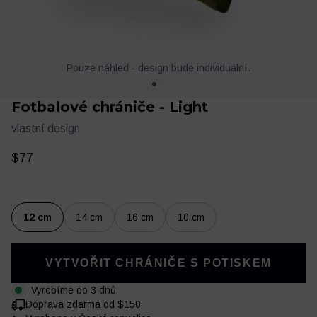
Pouze náhled - design bude individuální.
Fotbalové chrániče - Light
vlastní design
$77
Oblečení
Trénink a regenerace
12 cm
14 cm
16 cm
10 cm
VYTVOŘIT CHRÁNIČE S POTISKEM
Vyrobíme do 3 dnů
Doprava zdarma od $150