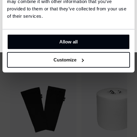
may combine it with other information that you’ve
provided to them or that they’ve collected from your use
Language
English
of their services.
CONFIRM
Allow all
MŮŽE SE HODIT
Customize