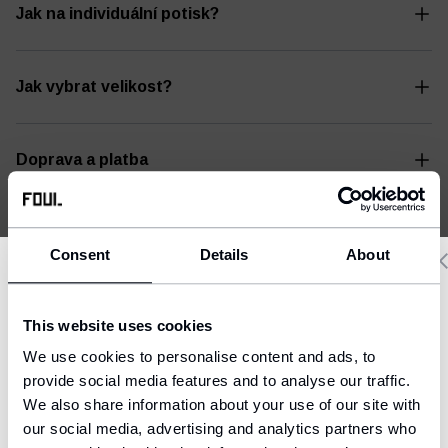
Jak na individuální potisk?
Jak vybrat velikost?
Doprava a platba
Consent
Details
About
Delivery country and language
This website uses cookies
We have a language version of the website that better matches
We use cookies to personalise content and ads, to
your location.
provide social media features and to analyse our traffic.
We also share information about your use of our site with
Ship to
our social media, advertising and analytics partners who
United States (USD)