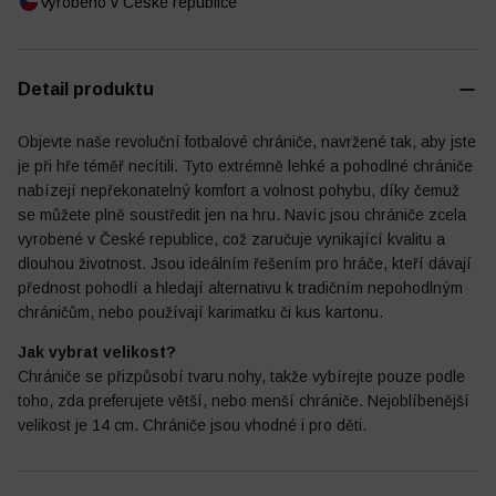
Vyrobeno v České republice
Detail produktu
Fotbalový deník
Ostatní
Objevte naše revoluční fotbalové chrániče, navržené tak, aby jste
je při hře téměř necítili. Tyto extrémně lehké a pohodlné chrániče
nabízejí nepřekonatelný komfort a volnost pohybu, díky čemuž
se můžete plně soustředit jen na hru. Navíc jsou chrániče zcela
vyrobené v České republice, což zaručuje vynikající kvalitu a
dlouhou životnost. Jsou ideálním řešením pro hráče, kteří dávají
přednost pohodlí a hledají alternativu k tradičním nepohodlným
chráničům, nebo používají karimatku či kus kartonu.
Jak vybrat velikost?
Chrániče se přizpůsobí tvaru nohy, takže vybírejte pouze podle
toho, zda preferujete větší, nebo menší chrániče. Nejoblíbenější
velikost je 14 cm. Chrániče jsou vhodné i pro děti.