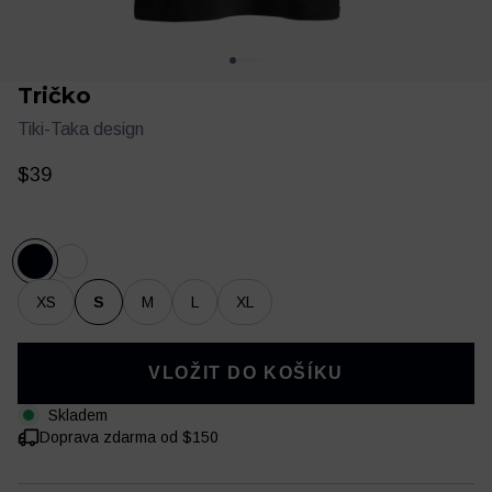
Tričko
Tiki-Taka design
$39
Oblečení
Trénink a regenerace
XS
S
M
L
XL
VLOŽIT DO KOŠÍKU
Skladem
Doprava zdarma od $150