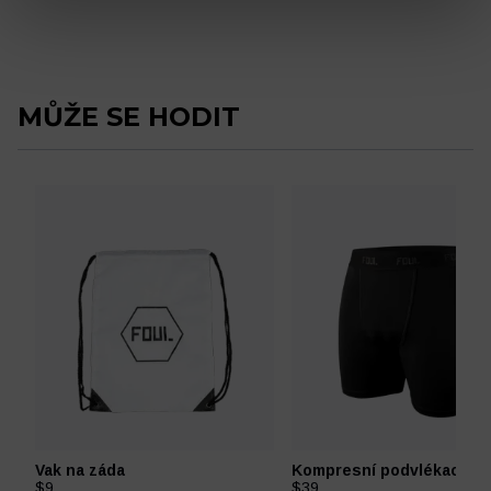
MŮŽE SE HODIT
Vak na záda
Kompresní podvlékací tr
$9
$39