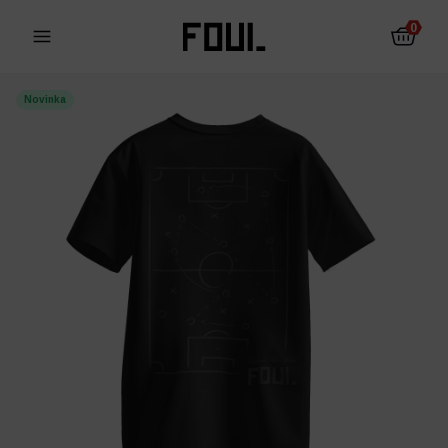
0
Novinka
Fotbalové chrániče
Ponožky