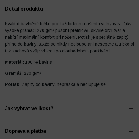
Detail produktu
Kvalitní bavlněné tričko pro každodenní nošení i volný čas. Díky
vysoké gramáži 270 g/m² působí prémiově, skvěle drží tvar a
Fotbalový deník
Ostatní
nabízí maximální komfort při nošení. Potisk je speciálně zapitý
přímo do bavlny, takže se nikdy neoloupe ani nesepere a tričko si
tak zachová svůj vzhled i po dlouhodobém používání.
Materiál:
100 % bavlna
Gramáž:
270 g/m²
Potisk:
Zapitý do bavlny, nepraská a neolupuje se
Jak vybrat velikost?
Doprava a platba