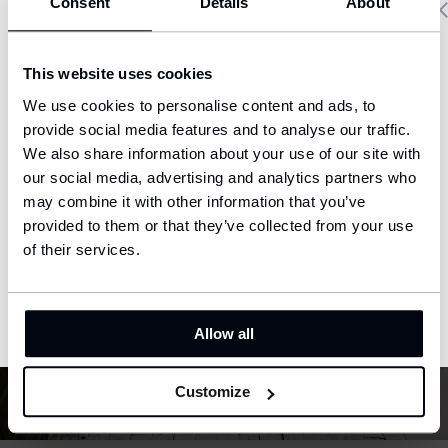
Consent
Details
About
Delivery country and language
This website uses cookies
We have a language version of the website that better matches
We use cookies to personalise content and ads, to
your location.
provide social media features and to analyse our traffic.
We also share information about your use of our site with
Ship to
our social media, advertising and analytics partners who
United States (USD)
may combine it with other information that you’ve
provided to them or that they’ve collected from your use
Language
English
of their services.
CONFIRM
Allow all
Customize