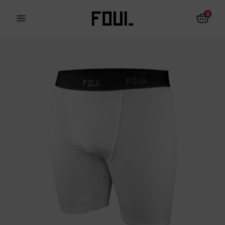
0
Fotbalové chrániče
Ponožky