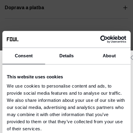
Doprava a platba
Consent
Details
About
Delivery country and language
This website uses cookies
We have a language version of the website that better matches
We use cookies to personalise content and ads, to
your location.
provide social media features and to analyse our traffic.
We also share information about your use of our site with
Ship to
our social media, advertising and analytics partners who
United States (USD)
may combine it with other information that you’ve
provided to them or that they’ve collected from your use
Language
English
of their services.