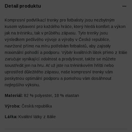
Detail produktu
Kompresní podvlíkací trenky pro fotbalisty jsou nezbytným
kusem vybavení pro každého hráče, který hledá komfort a výkon
Fotbalový deník
Ostatní
jak na tréninku, tak v průběhu zápasu. Tyto trenky jsou
výsledkem pečlivého vývoje a výroby v České republice,
navržené přímo na míru potřebám fotbalistů, aby zajistily
maximální pohodlí a podporu. Výběr kvalitních látek přímo z Itálie
zaručuje vynikající odolnost a prodyšnost, takže se můžete
soustředit jen na hru. Ať už jste na tréninkovém hřišti nebo
uprostřed důležitého zápasu, naše kompresní trenky vám
poskytnou optimální podporu a pomohou vám dosáhnout
nejlepšího výkonu.
Materiál:
82 % polyester, 18 % elastan
Výroba:
Česká republika
Látka:
Kvalitní látky z Itálie