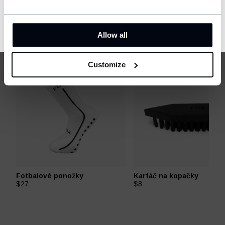
MŮŽE SE HODIT
CONFIRM
Allow all
Customize
Fotbalové ponožky
Kartáč na kopačky
$27
$8