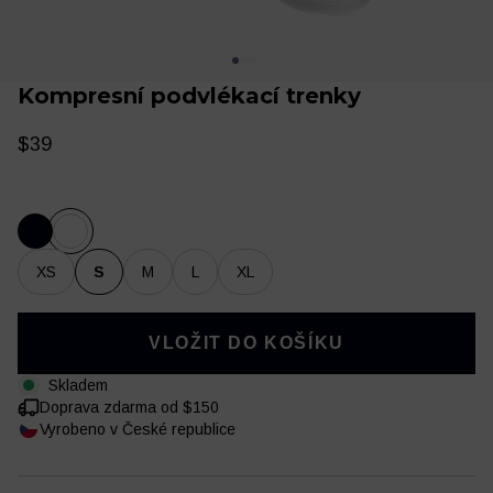
Kompresní podvlékací trenky
$39
XS
S
M
L
XL
Oblečení
Trénink a regenerace
VLOŽIT DO KOŠÍKU
Skladem
Doprava zdarma od $150
Vyrobeno v České republice