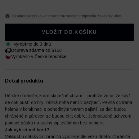
Za autorská práva k nahranému souboru odpovídá zákazník.
Více
VLOŽIT DO KOŠÍKU
Fotbalový deník
Ostatní
Vyrobíme do 3 dnů
Doprava zdarma od $150
Vyrobeno v České republice
Detail produktu
Dětské chrániče, které skutečně chrání – protože víme, že když
se děti pustí do hry, žádná noha není v bezpečí. Pevná ochrana
holeně v kombinaci s pohodlným tvarem zajistí, že děti budou
chráněné a zároveň se budou cítit dobře. Jednoduché uchycení
pomocí pásků na suchý zip zvládnou bez pomoci.
Jak vybrat velikost?
Velikost u dětských chráničů vybírejte dle věku dítěte. Chrániče