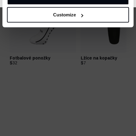
Customize
Fotbalové ponožky
Lžíce na kopačky
$32
$7