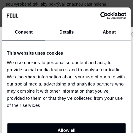
jsou vyrobené tak, aby pokrývali značnou část holeně.
Jak vybrat velikost?
Consent
Details
About
Delivery country and language
Doprava a platba
This website uses cookies
We have a language version of the website that better matches
We use cookies to personalise content and ads, to
your location.
provide social media features and to analyse our traffic.
We also share information about your use of our site with
Ship to
our social media, advertising and analytics partners who
United States (USD)
may combine it with other information that you’ve
MŮŽE SE HODIT
provided to them or that they’ve collected from your use
Language
English
of their services.
ID
CONFIRM
Allow all