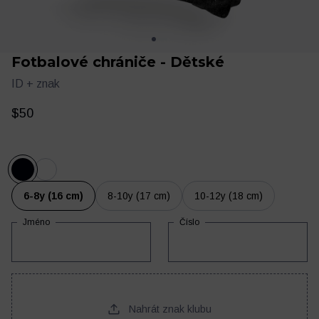
Fotbalové chrániče - Dětské
ID + znak
$50
Oblečení
Trénink a regenerace
6-8y (16 cm)
8-10y (17 cm)
10-12y (18 cm)
Jméno
Číslo
Nahrát znak klubu