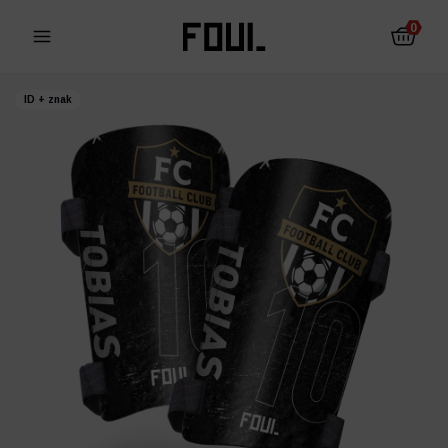
0
ID + znak
Fotbalové chrániče
Ponožky