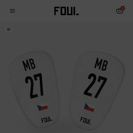
0
ID
Fotbalové chrániče
Ponožky