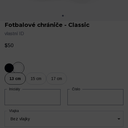
Fotbalové chrániče - Classic
vlastní ID
$50
Oblečení
Trénink a regenerace
13 cm
15 cm
17 cm
Iniciály
Číslo
Vlajka
Bez vlajky