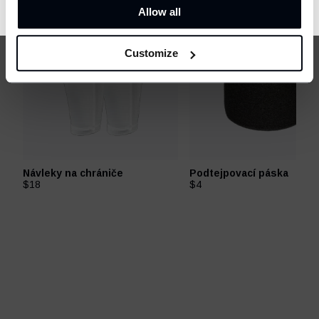
Allow all
Customize
Návleky na chrániče
Podtejpovací páska
$18
$4