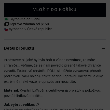
VLOŽIT DO KOŠÍKU
Vyrobíme do 3 dnů
Doprava zdarma od $150
Fotbalový deník
Ostatní
Vyrobeno v České republice
Detail produktu
Představte si, jaké by bylo hrát a vůbec nevnímat, že máte
chrániče... věříme, že se nám povedlo přesně takové chrániče
vytvořit. Fotbalové chrániče FOUL si můžete vytvarovat přesně
podle tvaru vaší holeně, takže sednou opravdu každému a díky
extrémně nízké váze je opravdu ani neucítíte.
Materiál:
Kvalitní EVA pěna certifikovaná pro styk s pokožkou,
pevná hliníková destička
Jak vybrat velikost?