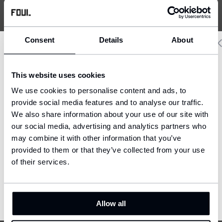
est de 14 cm. Les protecteurs conviennent également aux
enfants.
Consent
Details
About
Livraison et paiement
Delivery country and language
This website uses cookies
We have a language version of the website that better matches
We use cookies to personalise content and ads, to
your location.
provide social media features and to analyse our traffic.
We also share information about your use of our site with
Ship to
our social media, advertising and analytics partners who
CELA PEUT S'AVÉRER UTILE
United States (USD)
may combine it with other information that you’ve
provided to them or that they’ve collected from your use
Language
English
of their services.
Custom
CONFIRM
Allow all