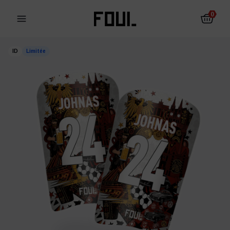
0
ID
Limitée
Les protections pour le
Chaussettes
football
antidérapantes