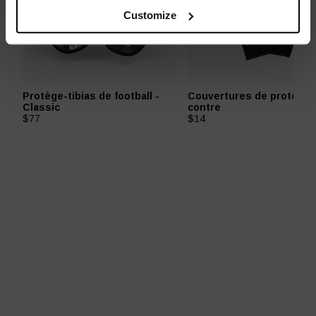
Customize
Protège-tibias de football -
Couvertures de protecti
Classic
contre
$77
$14