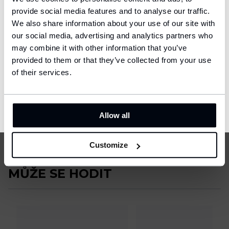
provide social media features and to analyse our traffic.
We also share information about your use of our site with
Ship to
our social media, advertising and analytics partners who
United States (USD)
may combine it with other information that you’ve
Marek Rodák
Marlo
provided to them or that they’ve collected from your use
Language
Al Ettifaq FC
Boc
English
of their services.
VŠECHNY REFERENCE
CONFIRM
Allow all
Customize
MŮŽE SE HODIT