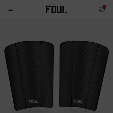
0
Fotbalové chrániče
Ponožky