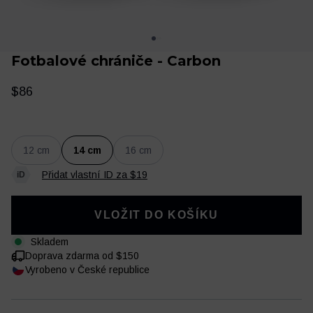
Fotbalové chrániče - Carbon
$86
12 cm
14 cm
16 cm
Přidat vlastní ID za $19
Oblečení
Trénink a regenerace
VLOŽIT DO KOŠÍKU
Skladem
Doprava zdarma od $150
Vyrobeno v České republice