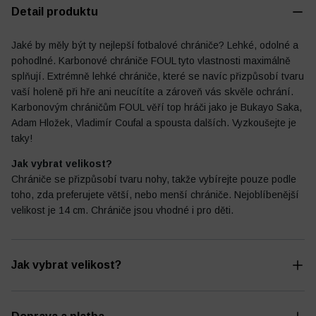
Detail produktu
Jaké by měly být ty nejlepší fotbalové chrániče? Lehké, odolné a
pohodlné. Karbonové chrániče FOUL tyto vlastnosti maximálně
Fotbalový deník
Ostatní
splňují. Extrémně lehké chrániče, které se navíc přizpůsobí tvaru
vaší holeně při hře ani neucítíte a zároveň vás skvěle ochrání.
Karbonovým chráničům FOUL věří top hráči jako je Bukayo Saka,
Adam Hložek, Vladimír Coufal a spousta dalších. Vyzkoušejte je
taky!
Jak vybrat velikost?
Chrániče se přizpůsobí tvaru nohy, takže vybírejte pouze podle
toho, zda preferujete větší, nebo menší chrániče. Nejoblíbenější
velikost je 14 cm. Chrániče jsou vhodné i pro děti.
Jak vybrat velikost?