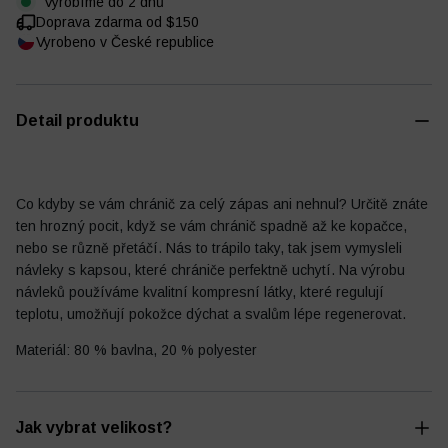
Vyrobíme do 2 dnů
Doprava zdarma od $150
Vyrobeno v České republice
Fotbalový deník
Ostatní
Detail produktu
Co kdyby se vám chránič za celý zápas ani nehnul? Určitě znáte
ten hrozný pocit, když se vám chránič spadně až ke kopačce,
nebo se různě přetáčí. Nás to trápilo taky, tak jsem vymysleli
návleky s kapsou, které chrániče perfektně uchytí. Na výrobu
návleků používáme kvalitní kompresní látky, které regulují
teplotu, umožňují pokožce dýchat a svalům lépe regenerovat.
Materiál: 80 % bavlna, 20 % polyester
Jak vybrat velikost?