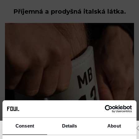
Příjemná a prodyšná italská látka.
Consent
Details
About