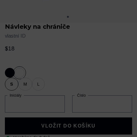
Návleky na chrániče
vlastní ID
$18
Oblečení
Trénink a regenerace
S
M
L
Iniciály
Číslo
VLOŽIT DO KOŠÍKU