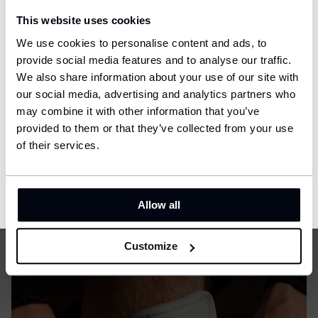
Delivery country and language
This website uses cookies
We have a language version of the website that better matches
We use cookies to personalise content and ads, to
your location.
provide social media features and to analyse our traffic.
We also share information about your use of our site with
Ship to
our social media, advertising and analytics partners who
United States (USD)
may combine it with other information that you’ve
provided to them or that they’ve collected from your use
Language
English
of their services.
Chrániče zůstanou tam, kde je
potřebujete.
CONFIRM
Allow all
Customize