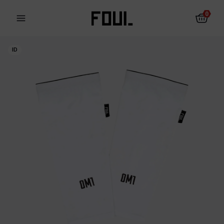
0
ID
Fotbalové chrániče
Ponožky